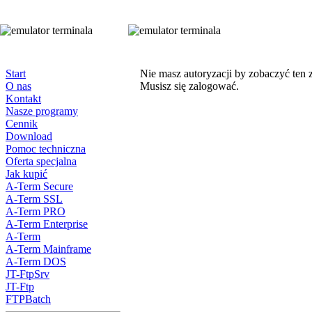
Start
Nie masz autoryzacji by zobaczyć ten 
O nas
Musisz się zalogować.
Kontakt
Nasze programy
Cennik
Download
Pomoc techniczna
Oferta specjalna
Jak kupić
A-Term Secure
A-Term SSL
A-Term PRO
A-Term Enterprise
A-Term
A-Term Mainframe
A-Term DOS
JT-FtpSrv
JT-Ftp
FTPBatch