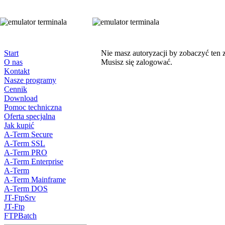
Start
Nie masz autoryzacji by zobaczyć ten 
O nas
Musisz się zalogować.
Kontakt
Nasze programy
Cennik
Download
Pomoc techniczna
Oferta specjalna
Jak kupić
A-Term Secure
A-Term SSL
A-Term PRO
A-Term Enterprise
A-Term
A-Term Mainframe
A-Term DOS
JT-FtpSrv
JT-Ftp
FTPBatch