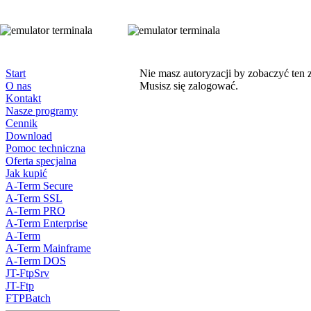
Start
Nie masz autoryzacji by zobaczyć ten 
O nas
Musisz się zalogować.
Kontakt
Nasze programy
Cennik
Download
Pomoc techniczna
Oferta specjalna
Jak kupić
A-Term Secure
A-Term SSL
A-Term PRO
A-Term Enterprise
A-Term
A-Term Mainframe
A-Term DOS
JT-FtpSrv
JT-Ftp
FTPBatch