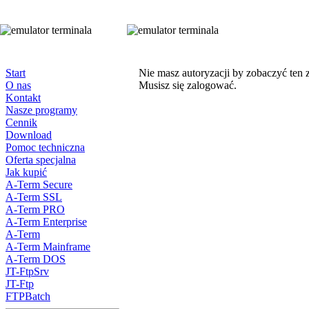
Start
Nie masz autoryzacji by zobaczyć ten 
O nas
Musisz się zalogować.
Kontakt
Nasze programy
Cennik
Download
Pomoc techniczna
Oferta specjalna
Jak kupić
A-Term Secure
A-Term SSL
A-Term PRO
A-Term Enterprise
A-Term
A-Term Mainframe
A-Term DOS
JT-FtpSrv
JT-Ftp
FTPBatch