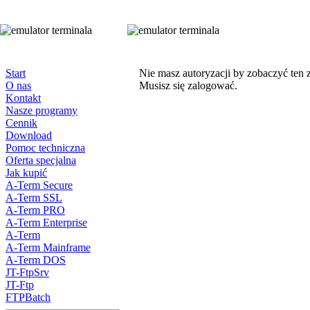
Start
Nie masz autoryzacji by zobaczyć ten 
O nas
Musisz się zalogować.
Kontakt
Nasze programy
Cennik
Download
Pomoc techniczna
Oferta specjalna
Jak kupić
A-Term Secure
A-Term SSL
A-Term PRO
A-Term Enterprise
A-Term
A-Term Mainframe
A-Term DOS
JT-FtpSrv
JT-Ftp
FTPBatch