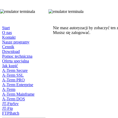
Start
Nie masz autoryzacji by zobaczyć ten 
O nas
Musisz się zalogować.
Kontakt
Nasze programy
Cennik
Download
Pomoc techniczna
Oferta specjalna
Jak kupić
A-Term Secure
A-Term SSL
A-Term PRO
A-Term Enterprise
A-Term
A-Term Mainframe
A-Term DOS
JT-FtpSrv
JT-Ftp
FTPBatch